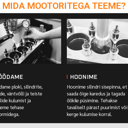
MIDA MOOTORITEGA TEEME?
ÕÕDAME
HOONIME
me ploki, silindrite,
Hoonime silindri sisepinna, et
de, väntvõlli ja teiste
saada õige karedus ja tagada
lide kulumist ja
õlikile püsimine. Tehakse
leme tehase
tavaliselt pärast puurimist või
normidega.
kerge kulumise korral.