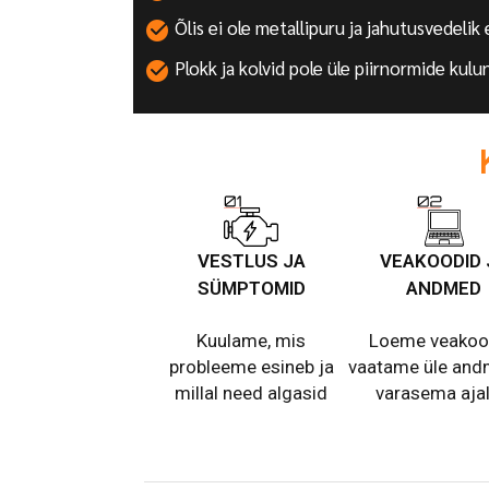
Õlis ei ole metallipuru ja jahutusvedelik
Plokk ja kolvid pole üle piirnormide kulu
VESTLUS JA
VEAKOODID 
SÜMPTOMID
ANDMED
Kuulame, mis
Loeme veakoo
probleeme esineb ja
vaatame üle and
millal need algasid
varasema aja