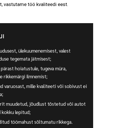
, vastutame töö kvaliteedi eest.
UI
uudusest, ülekuumenemisest, valest
olduse tegemata jätmisest;
pärast hoiatustule, tugeva müra,
 rikkemärgi ilmnemist;
 varuosast, mille kvaliteeti või sobivust ei
a;
it muudetud, jõudlust tõstetud või autot
d kokku lepitud;
itud töömahust sõltumatu rikkega.