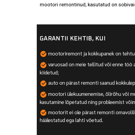
mootori remontinud, kasutatud on sobivaid
GARANTII KEHTIB, KUI
mootoriremont ja kokkupanek on tehtud
varuosad on meie tellitud või enne töö 
kiidetud;
auto on pärast remonti saanud kokkulepitu
mootori ülekuumenemise, õlirõhu või mu
kasutamine lõpetatud ning probleemist võima
mootorit ei ole pärast remonti omavolil
häälestatud ega lahti võetud.