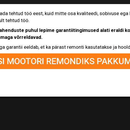
ada tehtud töö eest, kuid mitte osa kvaliteedi, sobivuse ega
ult tehtud töö.
lahenduste puhul lepime garantiitingimused alati eraldi k
omaga võrreldavad.
ga garantii eeldab, et ka pärast remonti kasutatakse ja hoold
SI MOOTORI REMONDIKS PAKKUM