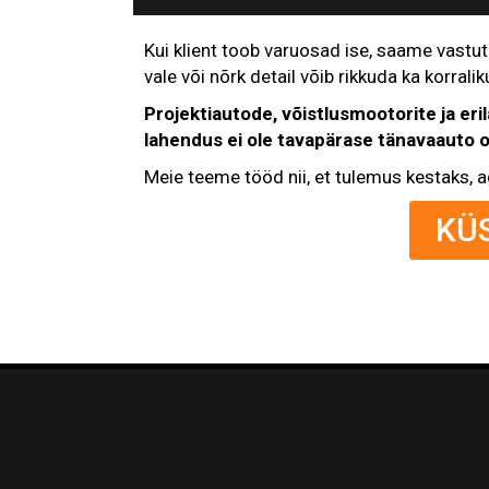
Kui klient toob varuosad ise, saame vastut
vale või nõrk detail võib rikkuda ka korralik
Projektiautode, võistlusmootorite ja eri
lahendus ei ole tavapärase tänavaauto 
Meie teeme tööd nii, et tulemus kestaks, a
KÜ