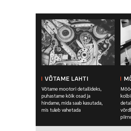
VÕTAME LAHTI
M
Võtame mootori detailideks,
Mõõda
puhastame kõik osad ja
kolbi
hindame, mida saab kasutada,
detai
mis tuleb vahetada
võrd
piir