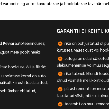
 varuosi ning autot kasutatakse ja hooldatakse tavapäraselt
GARANTII EI KEHTI, K
 Kevvai autoteeninduses;
rike on põhjustatud õlip
kütusest, valest õlist või ho
algust meie poolt heaks
autoga on edasi sõidetud 
ülekuumenemise või muu selge
d hoolduse, õli ja filtrid;
rike tuleneb kliendi toodud
u hoiatuse korral on auto
olnud võimalik meil kontrollid
likult kiiresti teada antud;
pärast remonti on mootor
iselt ümber ehitatud,
kasutatud viisil, milles ei olnu
tegemist on muu, remond