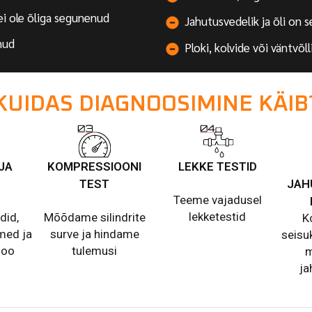
 ei ole õliga segunenud
Jahutusvedelik ja õli on 
nud
Ploki, kolvide või väntvõl
KUIDAS DIAGNOOSIMINE KÄIB
JA
KOMPRESSIOONI
LEKKE TESTID
TEST
JAH
Teeme vajadusel
lekketestid
did,
Mõõdame silindrite
K
med ja
surve ja hindame
seisu
loo
tulemusi
m
ja