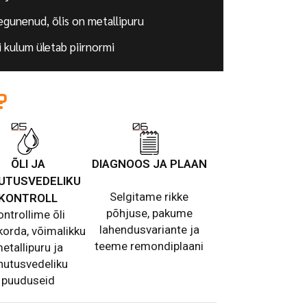
segunenud, õlis on metallipuru
li kulum ületab piirnormi
?
ÕLI JA
DIAGNOOS JA PLAAN
UTUSVEDELIKU
Selgitame rikke
KONTROLL
põhjuse, pakume
ontrollime õli
lahendusvariante ja
korda, võimalikku
teeme remondiplaani
etallipuru ja
hutusvedeliku
puuduseid