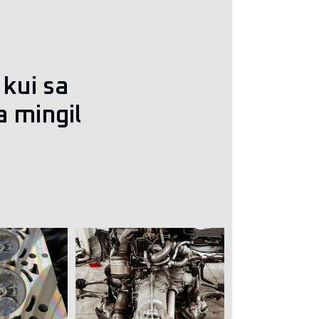
kui sa
a mingil