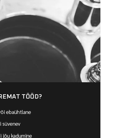
UREMAT TÖÖD?
õi ebaühtlane
ti süvenev
õi jõu kadumine