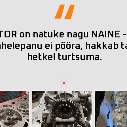
R on natuke nagu NAINE - 
tähelepanu ei pööra, hakkab t
hetkel turtsuma.