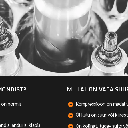
MONDIST?
MILLAL ON VAJA SU
 on normis
Kompressioon on madal v
Õlikulu on suur või kiires
ndis, anduris, klapis
On kolinat, tugev suits v